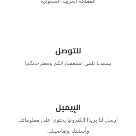
المملكة العربية السعودية
اتصل الآن
اتصل الآن!
للتوصل
+966 50 688 0450
يسعدنا تلقى استفساراتكم ومقترحاتكم!
اتصل الآن
للتواصل عبر الأيميل
الإيميل
Email info@tara-hotels.com today!
أرسل لنا بريدًا إلكترونيًا يحتوي على معلوماتك
وأسئلتك وتفاصيلك.
ارسل الآن